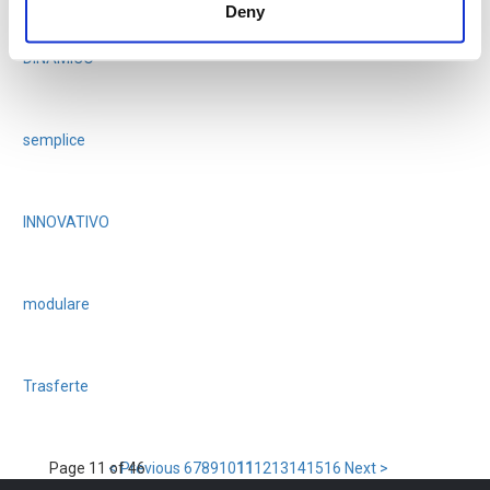
Deny
DINAMICO
È l'applicazione web e globale per gestire attraverso un unico modello operativo tutte le ne
semplice
Il software è stato progettato per essere uno strumento estremamente intuitivo che permette 
INNOVATIVO
Risponde pienamente alle esigenze di condivisione e di comunicazione delle aziende moderne
modulare
È la soluzione web per le aziende che vogliono dotarsi di un sistema efficace e semplice
Trasferte
Permette di gestire tutte le fasi
pre-travel
: autorizzazione, prenotazione di mezzi di traspo
Page 11 of 46
< Previous
6
7
8
9
10
11
12
13
14
15
16
Next >