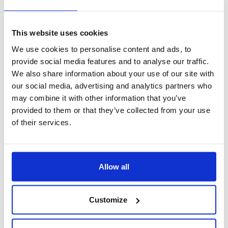
maggiore produttività
This website uses cookies
We use cookies to personalise content and ads, to
provide social media features and to analyse our traffic.
crm prevendita
We also share information about your use of our site with
Consente la gestione di tutte le informazioni legate ai contatti e alle opportunità commerci
our social media, advertising and analytics partners who
may combine it with other information that you’ve
crm marketing
provided to them or that they’ve collected from your use
Consente di definire, pianificare e eseguire azioni di marketing, per stimolare la domanda ge
of their services.
crm sales
Nel momento in cui il contatto diventa un cliente interessato, nasce un'opportunità commer
Allow all
crm post vendita
Infinity CRM gestisce tutte le informazioni legate alle attività di post-vendita. L’attivi
Customize
crm support
Permette di definire, registrare e assegnare tutte le problematiche aperte dal cliente cons