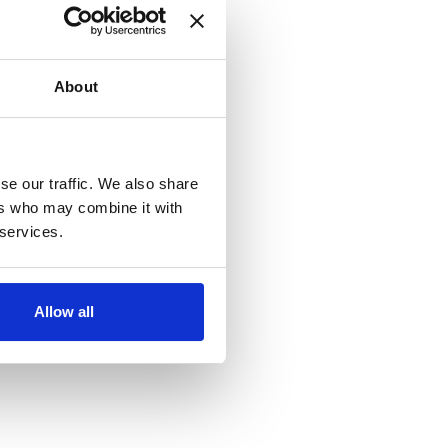
About
se our traffic. We also share
ers who may combine it with
 services.
Allow all
e alle informazioni in modo profilato, eseguire