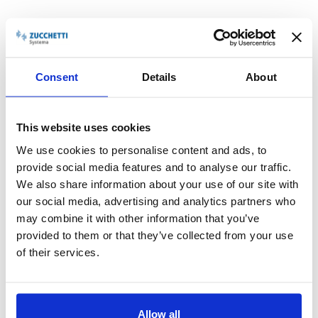
Consent
Details
About
This website uses cookies
We use cookies to personalise content and ads, to
provide social media features and to analyse our traffic.
We also share information about your use of our site with
crm support
our social media, advertising and analytics partners who
may combine it with other information that you’ve
Permette di definire, registrare e assegnare tutte le
provided to them or that they’ve collected from your use
problematiche aperte dal cliente consentendo la
of their services.
pianificazione, la consultazione, l'analisi e la definizione di
regole automatiche per gestire tali attività.
Infinity CRM permette di definire, registrare e assegnare tutte
le problematiche (tickets) aperte dal cliente consentendo la
Allow all