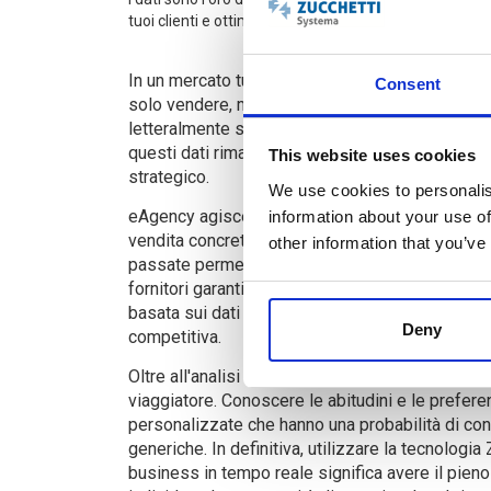
tuoi clienti e ottimizzare i margini.
In un mercato turistico sempre più saturo di of
Consent
solo vendere, ma saper intercettare il desideri
letteralmente su una miniera d'oro composta dal
questi dati rimangono frammentati o inutilizzati 
This website uses cookies
strategico.
We use cookies to personalis
eAgency agisce come un potente catalizzatore,
information about your use of
vendita concrete attraverso i suoi strumenti di
other information that you’ve
passate permette di capire con estrema precisio
fornitori garantiscano i migliori margini operati
basata sui dati reali è ciò che permette a un pic
Deny
competitiva.
Oltre all'analisi dei margini, la profilazione ava
viaggiatore. Conoscere le abitudini e le preferen
personalizzate che hanno una probabilità di con
generiche. In definitiva, utilizzare la tecnologi
business in tempo reale significa avere il pieno 