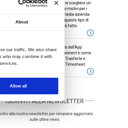
Prima di vedere come scegliere un
ERP, occupiamoci dei motivi per i
quali una piccola e media azienda
dovrebbe dotarsi di questo tipo di
About
tware – nel caso in cui non l’abbia già fatto.
-03-2018
Scopri le funzionalità dell'App
se our traffic. We also share
ZConnect: Cos'è ZConnect e come
ers who may combine it with
funziona, Workflow, Trasferte e
 services.
te Spese, Gestione Flotta Aziendale, Timesheet.
Allow all
ISCRIVITI ALLA NEWSLETTER
critivi alla nostra newsletter per rimanere aggiornato
sulle ultine news