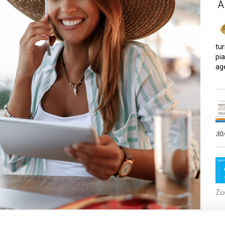
A
tur
pi
age
30
Zuc
a Business Intelligence di eAgency per anticipare i desideri dei