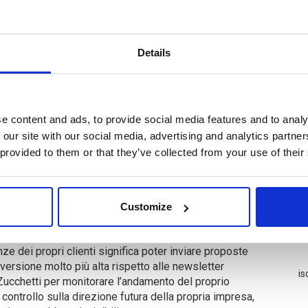
ferte standardizzate, la vera sfida del successo non è
Details
sof
o giusto nel momento ideale. Ogni agenzia di viaggi siede
11
le informazioni dei propri clienti, ma troppo spesso
all'interno dei database, perdendo il loro potenziale
e content and ads, to provide social media features and to analy
 trasformando queste informazioni grezze in strategie di
 our site with our social media, advertising and analytics partn
 Business Intelligence e CRM. Analizzare le performance
 provided to them or that they’ve collected from your use of their
No
ne quali siano le destinazioni più redditizie o quali
vi. Questo passaggio da una gestione "a intuito" a una
colo Tour Operator di diventare una realtà strutturata e
Customize
nzata consente di costruire un rapporto duraturo con il
ze dei propri clienti significa poter inviare proposte
versione molto più alta rispetto alle newsletter
is
a Zucchetti per monitorare l’andamento del proprio
controllo sulla direzione futura della propria impresa,