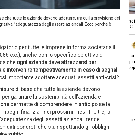
ase che tutte le aziende devono adottare, tra cui la previsione dei
sof
tegrativa l’adeguatezza degli assetti aziendali. Ecco perché è
11
igatorio per tutte le imprese in forma societaria il
2086 c.c.), anche con lo specifico obiettivo di
tur
fica che
ogni azienda deve attrezzarsi per
pi
age
ia e intervenire tempestivamente in caso di segnali
sì importante adottare adeguati assetti anti-crisi?
i misure di base che tutte le aziende devono
er garantire la sostenibilità dell’azienda è
tà che permette di comprendere in anticipo se la
 impegni finanziari nei prossimi mesi. Inoltre, la
’adeguatezza degli assetti aziendali rende
is
 dati concreti che sta rispettando gli obblighi
ire subito.