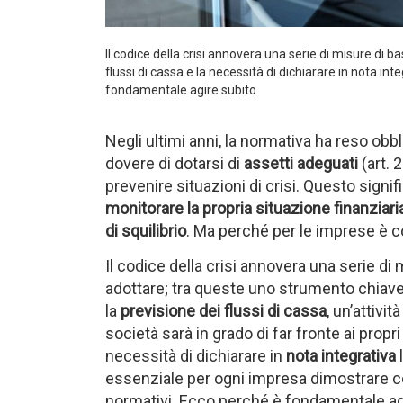
Il codice della crisi annovera una serie di misure di b
flussi di cassa e la necessità di dichiarare in nota in
fondamentale agire subito.
Negli ultimi anni, la normativa ha reso obbl
dovere di dotarsi di
assetti adeguati
(art. 
prevenire situazioni di crisi. Questo signi
monitorare la propria situazione finanziar
di squilibrio
. Ma perché per le imprese è co
Il codice della crisi annovera una serie d
adottare; tra queste uno strumento chiave p
la
previsione dei flussi di cassa
, un’attivi
società sarà in grado di far fronte ai propri
necessità di dichiarare in
nota integrativa
l
essenziale per ogni impresa dimostrare con
normativi. Ecco perché è fondamentale ag