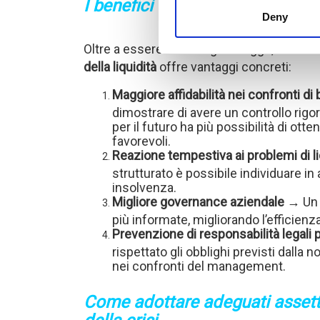
I benefici concreti di un adegua
Deny
Oltre a essere un obbligo di legge, dotarsi
della liquidità
offre vantaggi concreti:
Maggiore affidabilità nei confronti di
dimostrare di avere un controllo rigor
per il futuro ha più possibilità di ot
favorevoli.
Reazione tempestiva ai problemi di li
strutturato è possibile individuare in a
insolvenza.
Migliore governance aziendale
→ Un a
più informate, migliorando l’efficienza
Prevenzione di responsabilità legali p
rispettato gli obblighi previsti dalla n
nei confronti del management.
Come adottare adeguati assetti