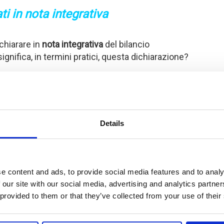
i in nota integrativa
ichiarare in
nota integrativa
del bilancio
ignifica, in termini pratici, questa dichiarazione?
ica
dimostrare con evidenze concrete che
costante e periodico la propria continuità
rt a data certa. Non si tratta di un semplice
 responsabilità degli amministratori, che devono
Details
e investitori.
 di adeguatezza senza avere un sistema di
 legali
. Se la società dovesse entrare in crisi e si
ssa non era basata su dati attendibili, gli
e content and ads, to provide social media features and to analy
 responsabili per non aver adottato le misure
 our site with our social media, advertising and analytics partn
 provided to them or that they’ve collected from your use of their