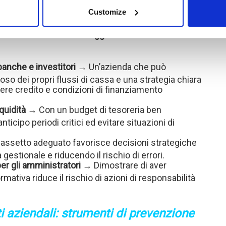
to assetto anti-crisi
Customize
 di
strumenti di monitoraggio finanziario e controllo
 banche e investitori
→ Un’azienda che può
oso dei propri flussi di cassa e una strategia chiara
tenere credito e condizioni di finanziamento
quidità
→ Con un budget di tesoreria ben
nticipo periodi critici ed evitare situazioni di
ssetto adeguato favorisce decisioni strategiche
 gestionale e riducendo il rischio di errori.
er gli amministratori
→ Dimostrare di aver
ormativa riduce il rischio di azioni di responsabilità
 aziendali: strumenti di prevenzione