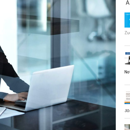
A
Zuc
No
30