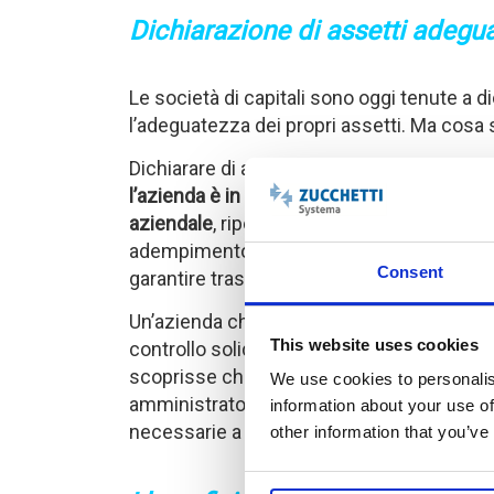
Dichiarazione di assetti adeguat
Le società di capitali sono oggi tenute a d
l’adeguatezza dei propri assetti. Ma cosa s
Dichiarare di avere assetti adeguati signif
l’azienda è in grado di monitorare in modo 
aziendale
, riportandone i risultati su repo
adempimento burocratico, ma di un atto di
Consent
garantire trasparenza verso soci, creditori 
Un’azienda che include una dichiarazione
This website uses cookies
controllo solido
rischia gravi conseguenze
scoprisse che la previsione dei flussi di ca
We use cookies to personalis
amministratori potrebbero essere ritenuti
information about your use of
necessarie a prevenire la crisi.
other information that you’ve