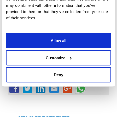
may combine it with other information that you’ve
In definitiva,
l’intelligenza artificiale permette all’HR di
prendere delle decisioni data-driven i
n diversi aspetti, senza
provided to them or that they’ve collected from your use
peraltro richiedere delle competenze specialistiche in fatto di
of their services.
analisi.
Allow all
Siamo qui per supportarti
Customize
Richiedi una consulenza gratuita
Deny