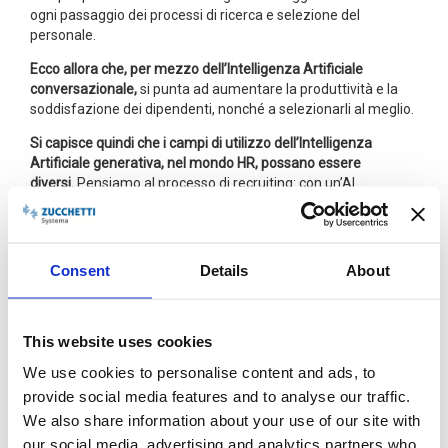
ogni passaggio dei processi di ricerca e selezione del
personale.
Ecco allora che, per mezzo dell’Intelligenza Artificiale
conversazionale,
si punta ad aumentare la produttività e la
soddisfazione dei dipendenti, nonché a selezionarli al meglio.
Si capisce quindi che i campi di utilizzo dell’Intelligenza
Artificiale generativa, nel mondo HR, possano essere
diversi.
Pensiamo al processo di recruiting: con un’AI
conversazionale è possibile, per esempio, creare differenti
versioni di annuncio di lavoro, per ottimizzare questo primo
fondamentale passaggio; oppure è possibile creare dei testi
per valutare le hard skill dei candidati.
Consent
Details
About
Grazie all’intelligenza artificiale generativa
è possibile
effettuare delle analisi relative ai trend degli straordinari o
della gestione del monte ore ferie
, per impostare
This website uses cookies
eventualmente degli alert, o fare degli assessment del pay
We use cookies to personalise content and ads, to
gap in azienda. È inoltre possibile
analizzare le performance
provide social media features and to analyse our traffic.
dei collaboratori e individuare da una parte le attitudini
ricorrenti
e dall’altra le anomalie, così da poter intervenire in
We also share information about your use of our site with
tempo.
our social media, advertising and analytics partners who