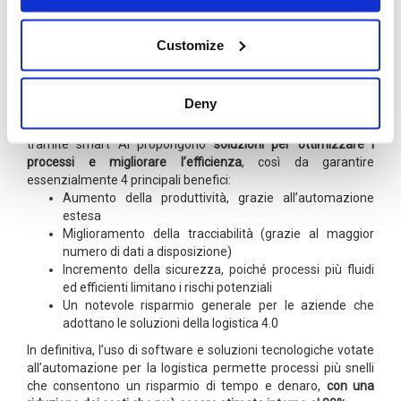
riferimento proprio alle possibili applicazioni per il magazzino.
In questo settore sono tutte le tecnologie dell’IOT
(Internet of
Customize
Things) a svolgere un ruolo da protagonista, perché grazie
all’ uso di particolari strumenti hardware è possibile registrare
tutti i dati relativi ai mezzi della supply chain.
Deny
Questi dati vengono poi raccolti e analizzati dai software, che
tramite smart AI propongono
soluzioni per ottimizzare i
processi e migliorare l’efficienza
, così da garantire
essenzialmente 4 principali benefici:
Aumento della produttività, grazie all’automazione
estesa
Miglioramento della tracciabilità (grazie al maggior
numero di dati a disposizione)
Incremento della sicurezza, poiché processi più fluidi
ed efficienti limitano i rischi potenziali
Un notevole risparmio generale per le aziende che
adottano le soluzioni della logistica 4.0
In definitiva, l’uso di software e soluzioni tecnologiche votate
all’automazione per la logistica permette processi più snelli
che consentono un risparmio di tempo e denaro,
con una