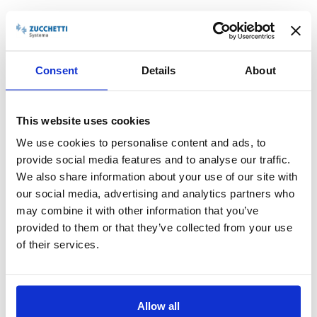
I vantaggi sono notevoli,
poiché le migliori soluzioni software
permettono ad esempio:
Un
risparmio di spazio:
niente più ingombranti archivi
cartacei
Consent
Details
About
Un
vantaggio economico:
non è più necessario
sostenere i costi di carta, toner, inchiostro etc.
Un
netto risparmio di tempo:
vengono infatti annullati i
tempi di stampa e archiviazione dei documenti cartacei
This website uses cookies
Una
maggiore praticità di tutta la gestione dei
We use cookies to personalise content and ads, to
documenti
, specialmente per quanto riguarda la
provide social media features and to analyse our traffic.
possibilità inedita di consultarli da remoto e da qualsiasi
device (necessità sempre più importante in un’epoca di
We also share information about your use of our site with
smart working).
our social media, advertising and analytics partners who
may combine it with other information that you’ve
Le soluzioni software per la
provided to them or that they’ve collected from your use
of their services.
logistica 4.0
Anche nell’ambito della logistica 4.0 troviamo una notevole
implementazione software e tecnologica
, con particolare
Allow all