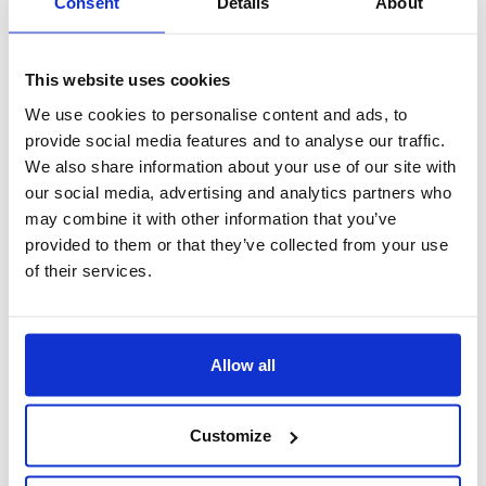
Consent
Details
About
Cina)
Liudmila Shatokhina (Direttore, TRIS-T - Russia)
Discutono i risultati della Ricerca
This website uses cookies
Renato Avagliano (Direttore Commerciale, Allianz
We use cookies to personalise content and ads, to
Partners)
Francesca Benati (Senior Vice President, Online Travel
provide social media features and to analyse our traffic.
Companies, WEMEA, Managing Director Italy,
We also share information about your use of our site with
Amadeus)
our social media, advertising and analytics partners who
Marco Celani (Amministratore Delegato, ITALIANWAY)
may combine it with other information that you’ve
Nicola De Pizzo (Brand Manager, TTG Travel
provided to them or that they’ve collected from your use
Experience – Italian Exhibition Group)
Roberto Di Leo (CEO, eMinds)
of their services.
Patrizio Donnini Gallo (Fondatore, Keesy)
Alessandro Fornari (Direttore Generale, LiveHelp)
Isabella Maggi (Direttore Marketing e Comunicazione,
Gruppo Gattinoni)
Allow all
Giovanna Manzi (CEO, BWH Hotel Group | Best Western
– World Hotels)
Riccardo Mastrovincenzo (Sales & Marketing Director,
Customize
Europcar Italia)
Marco Montagni (Amministratore Delegato di
Zucchetti Systema, Zucchetti)