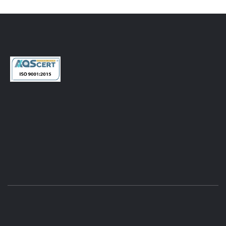
CONTATTI
Via dei Ceramisti, 38 - 50055 Lastra a Signa (FI)
Italia - Tel. +39
055 7870801
Fax. +39 055 7331760
RICHIEDI INFORMAZIONI
marketing@zucchettisystema.it
INFO POLITICA QUALITÁ
HOME
CHI SIAMO
DEMO ONLINE
AGEVOLAZIONI
CONTATTI
NEWS
LAVORA
CON NOI