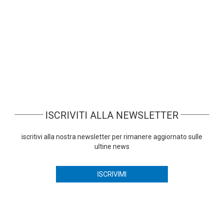
Abbiamo messo a disposizione alcune
registrazioni delle demo realizzate in
passato sulle soluzioni Zucchetti. Registrati
per guardarle gratuitamente.
ISCRIVITI ALLA NEWSLETTER
iscritivi alla nostra newsletter per rimanere aggiornato sulle
ultine news