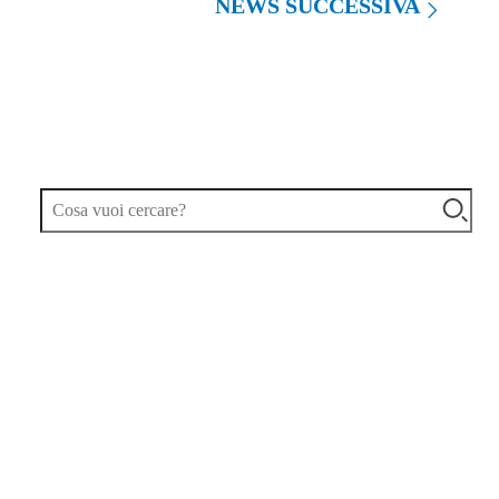
NEWS SUCCESSIVA
TAG
ARTICOLI PIÚ LETTI
Prima di vedere come scegliere un ERP,
occupiamoci dei motivi per i quali una