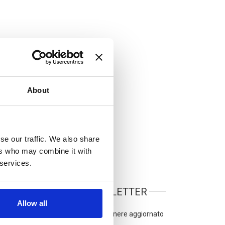
Agli Italia Travel Awards nella
categoria "Software house per il
ismo preferita" ha vinto Zucchetti, grazie alla
attaforma gestionale eAgency, la suite completa per
nzie di viaggi e tour operator
About
Abbiamo messo a disposizione
alcune registrazioni delle demo
realizzate in passato sulle soluzioni
chetti. Registrati per guardarle gratuitamente.
se our traffic. We also share
ers who may combine it with
 services.
ISCRIVITI ALLA NEWSLETTER
Allow all
critivi alla nostra newsletter per rimanere aggiornato
sulle ultine news