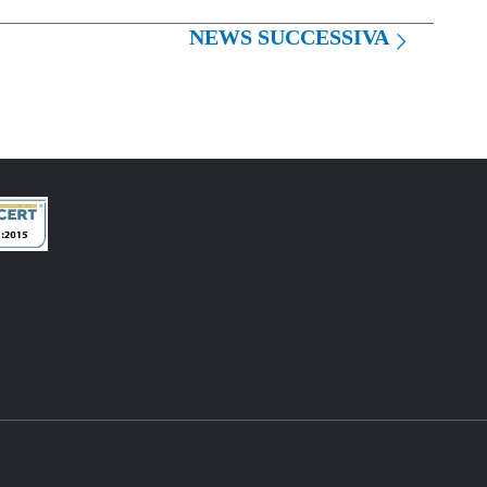
NEWS SUCCESSIVA
CONTATTI
Via dei Ceramisti, 38 - 50055 Lastra a Signa (FI)
Italia - Tel. +39
055 7870801
Fax. +39 055 7331760
RICHIEDI INFORMAZIONI
marketing@zucchettisystema.it
INFO POLITICA QUALITÁ
I SIAMO
DEMO ONLINE
AGEVOLAZIONI
CONTATTI
NEWS