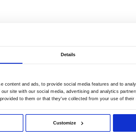
lmente e con estrema semplicità la redditività.
dispongono delle informazioni necessarie.
tur
pi
ione, da applicazioni per dispositivi mobile, totem ecc.
age
e allo svolgimento della propria attività lavorative;
Details
atori;
e inserite dalle risorse impiegate sulle commesse/progetti;
Zuc
n estrema semplicità di verificare immediatamente
e content and ads, to provide social media features and to analy
laborazione dei dati di commesse, progetti, clienti, attività, task,
 our site with our social media, advertising and analytics partn
uadre;
 provided to them or that they’ve collected from your use of their
o per intraprendere le eventuali azioni correttive;
si dei costi e dei ricavi.
Customize
is
go, anche riferite ad archi temporali diversi, a supporto dei