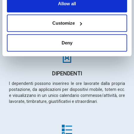
Allow all
Il processo integrato di OUTPUT permette il passaggio ore
ripartire per cliente/commessa/progetto al sistema ERP (per
controllo di gestione, contabilità analitica e fatturazione), il
passaggio ripartizione ore a Paghe (elaborazione dei costi
Customize
suddivisa per centro di costo, commessa, ecc.)
Deny
DIPENDENTI
I dependenti possono inserireo le ore lavorate dalla propria
postazione,
da applicazioni per dispositivi mobile, totem ecc.
e
visualizzano in un unico calendario commesse/
attività, ore
lavorate, timbrature, giustificativi e
straordinari.