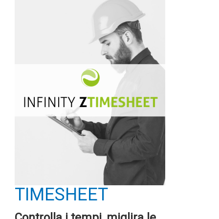
TIMESHEET
Controlla i tempi, miglira le