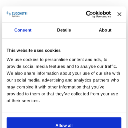
Consent
Details
About
This website uses cookies
We use cookies to personalise content and ads, to
provide social media features and to analyse our traffic.
We also share information about your use of our site with
Noleggio Operativo
our social media, advertising and analytics partners who
may combine it with other information that you’ve
Spesso le aziende rinunciano a rinnovare il loro Sistema
provided to them or that they’ve collected from your use
Informativo per la difficoltà di investire in software e
of their services.
hardware, continuando ad utilizzare strumenti obsoleti e
rischiando così di perdere competitività nel proprio Business.
Zucchetti Systema ti offre l’opportunità di dotarti di strumenti
e soluzioni all’avanguardia necessari per lo svolgimento del
Allow all
tuo lavoro senza necessità di effettuare alcun investimento