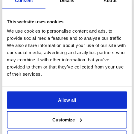
Consent
Details
About
This website uses cookies
We use cookies to personalise content and ads, to
provide social media features and to analyse our traffic.
We also share information about your use of our site with
our social media, advertising and analytics partners who
may combine it with other information that you’ve
provided to them or that they’ve collected from your use
of their services.
elaborazione dei dati
Possibilità di costruire analisi partendo da zero, navigare le
Allow all
informazioni, creare formule, proiezioni e confronti; sfruttare
le funzionalità di planning e analisi what-if, utilizzare
strumenti grafici, mappe, cruscotti e navigare dal macro al
Customize
dettaglio.