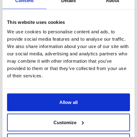
Consent
Details
About
This website uses cookies
We use cookies to personalise content and ads, to
provide social media features and to analyse our traffic.
We also share information about your use of our site with
our social media, advertising and analytics partners who
may combine it with other information that you’ve
provided to them or that they’ve collected from your use
of their services.
multilingua
Infobusiness è multilingua, ideale per le aziende che hanno
Allow all
sedi all'estero o dipendenti di diverse nazionalità. Le lingue
attualmente disponibili sono italiano, inglese, portoghese
brasiliano, rumeno e ungherese, e la lista è in continuo
Customize
aggiornamento.