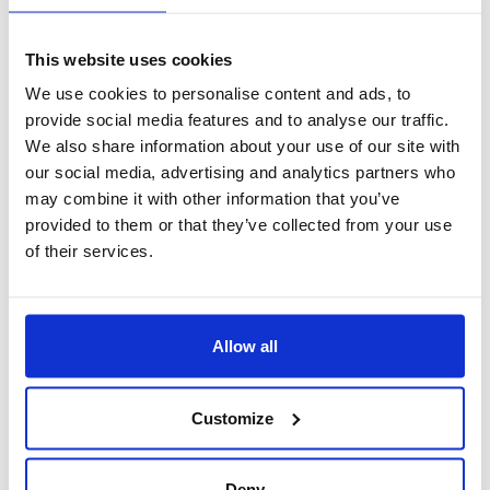
This website uses cookies
We use cookies to personalise content and ads, to
provide social media features and to analyse our traffic.
We also share information about your use of our site with
our social media, advertising and analytics partners who
may combine it with other information that you’ve
provided to them or that they’ve collected from your use
of their services.
Classificazione
Allow all
Ogni documento archiviato viene classificato in base a
specifiche 'classi documentali' liberamente create e gestite
dall'utente che consentono di
organizzare e relazionare le
Customize
informazioni in contenitori logici a più livelli
.
Questa tecnica, indipendentemente dal contenitore logico di
appartenenza, permette di mettere in relazione il documento
Deny