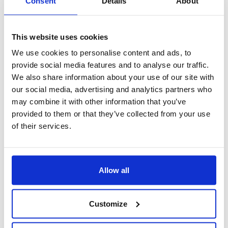
Consent
Details
About
This website uses cookies
We use cookies to personalise content and ads, to
provide social media features and to analyse our traffic.
We also share information about your use of our site with
our social media, advertising and analytics partners who
may combine it with other information that you’ve
provided to them or that they’ve collected from your use
of their services.
App Mobile
Un'applicazione per la compilazione dei timesheet attraverso
Allow all
strumenti mobile (smartphone e tablet). Grazie alla App
ZTimesheet, anche in assenza di connessione dati, il
collaboratore e/o il responsabile può classificare
Customize
giornalmente le ore per clienti, commesse, attività e
comunicarle con semplicità al responsabile o al project
manager per la relativa approvazione.