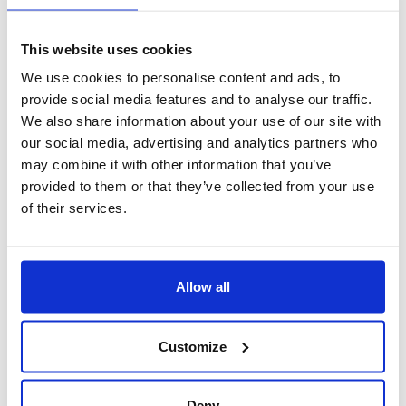
This website uses cookies
We use cookies to personalise content and ads, to
provide social media features and to analyse our traffic.
We also share information about your use of our site with
our social media, advertising and analytics partners who
may combine it with other information that you’ve
provided to them or that they’ve collected from your use
of their services.
tracciabilità e reperibilità
Allow all
Consente di catalogare più versioni dello stesso documento,
tracciandone le revisioni realizzate nel tempo. Inoltre potenti
funzioni di ricerca applicabili sia agli attributi che al contenuto
dei documenti consentono di trovare quanto ricercato.
Customize
Deny