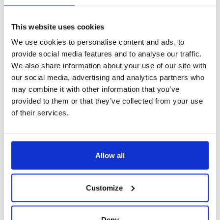
This website uses cookies
We use cookies to personalise content and ads, to
provide social media features and to analyse our traffic.
We also share information about your use of our site with
our social media, advertising and analytics partners who
may combine it with other information that you’ve
provided to them or that they’ve collected from your use
of their services.
vendite e acquisti
Allow all
AHR gestisce l'intero ciclo vendite-acquisti: ordini, DDT,
fatture, ricevute fiscali, proposte di acquisto con riordino
automatico ai fornitori. Inoltre permette di impostare listino
Customize
con sconti/maggiorazioni, gestire fido clienti, calcolare
provvigioni, preparare offerte e promozioni pre-vendita.
Deny