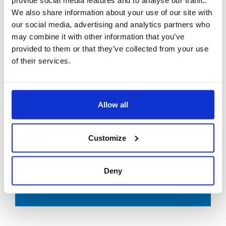
provide social media features and to analyse our traffic.
salvaguardare come patrimonio dell’intera società, svolgendo
un’ attività multidisciplinare per favorire lo scambio culturale
We also share information about your use of our site with
PERCHÈ ZUCCHETTI
tra i popoli e il loro reciproco riconoscimento. Attraverso
our social media, advertising and analytics partners who
un’attività dialettica con i diversi enti istituzionali, Ballafon si
Risponde il Responsabile Amministrativo:
may combine it with other information that you’ve
pone come l’anello di congiunzione tra questi ultimi e “il
provided to them or that they’ve collected from your use
popolo dei migranti”, operando sul territorio affinchè venga
of their services.
recepita correttamente la normativa vigente facilitando il
"La scelta Zucchetti è stata veicolata dalla
processo di regolarizzazione degli extracomunitari
conoscenza pregressa di Ad Hoc Revolution,
supportandoli in tutte le diverse fasi. La nostra missione è
ritenuto
pertanto
idoneo a supportare le esigenze
favorire l’integrazione attraverso lo sviluppo culturale, sociale
aziendali."
ed economico che possa garantire a tutti una vita dignitosa
Allow all
senza discriminazione etnica, religiosa e politica.
Customize
ESIGENZE DEL CLIENTE
RICHIEDI DEMO
Ballafon utilizzava un gestionale in outsourcing che, per limiti
Deny
di accesso, non era più sufficiente a soddisfare le esigenze
SCARICA PDF
amministrative e contabili di una realtà in espansione.
L'attività svolta è strettamente legata alle esigenze della
pubblica amministrazione in materia di flussi migratori e
necessitava di una maggior flessibilità nel reperire tutte le