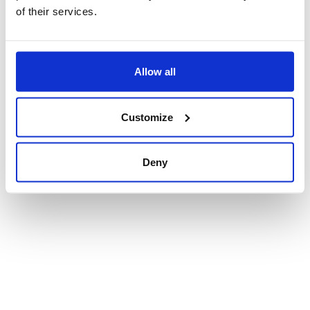
of their services.
Allow all
TAG
Customize
Deny
ARTICOLI PIÚ LETTI
Agli Italia Travel Awards nella categoria
"Software house per il turismo preferita" ha
vinto Zucchetti, grazie alla piattaforma gestionale eAgency, la
suite completa per agenzie di viaggi e tour operator
Prima di vedere come scegliere un ERP,