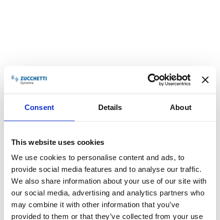
15/04
h14:30 |
ZMaintenance
: automatizza, ottimizza e
controlla il tuo asset aziendale senza imprevisti
Iscriviti gratuitamente
qui
Consent
Details
About
This website uses cookies
NEWS PRECEDENTE
We use cookies to personalise content and ads, to
NEWS SUCCESSIVA
provide social media features and to analyse our traffic.
We also share information about your use of our site with
our social media, advertising and analytics partners who
may combine it with other information that you’ve
provided to them or that they’ve collected from your use