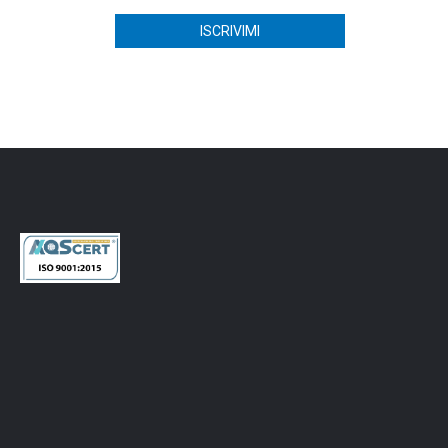
CONTATTI
Via dei Ceramisti, 38 - 50055 Lastra a Signa (FI)
Italia - Tel. +39
055 7870801
Fax. +39 055 7331760
RICHIEDI INFORMAZIONI
marketing@zucchettisystema.it
INFO POLITICA QUALITÁ