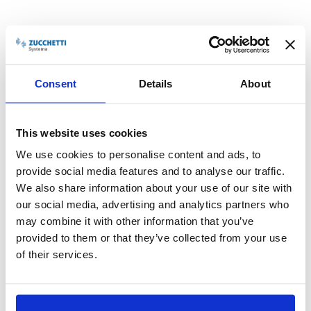
ottenendo un vantaggio competitivo significativo.
Digitalizzazione: una priorità per il
futuro
L’Osservatorio ERP Zucchetti sottolinea come il futuro delle
Consent
Details
About
imprese italiane passi necessariamente attraverso la
digitalizzazione
. Non si tratta più di un’opzione, ma di una
necessità strategica per competere in un mercato sempre
più globale. ERP e Marketing Automation, lavorando insieme,
This website uses cookies
rappresentano la soluzione ideale per migliorare l’efficienza,
We use cookies to personalise content and ads, to
ottimizzare i processi e costruire relazioni più profonde con i
provide social media features and to analyse our traffic.
clienti.
We also share information about your use of our site with
Il vero cambiamento, però, non si ferma alla tecnologia. Serve
our social media, advertising and analytics partners who
una
visione strategica
che coinvolga tutta l’organizzazione,
may combine it with other information that you’ve
dalla dirigenza fino ai team operativi. Investire in formazione,
comunicare chiaramente i benefici del cambiamento e
provided to them or that they’ve collected from your use
adottare un approccio graduale sono passi fondamentali per
of their services.
abbracciare la trasformazione digitale in modo consapevole
e sostenibile.
In conclusione, ERP e Marketing Automation sono
il ponte