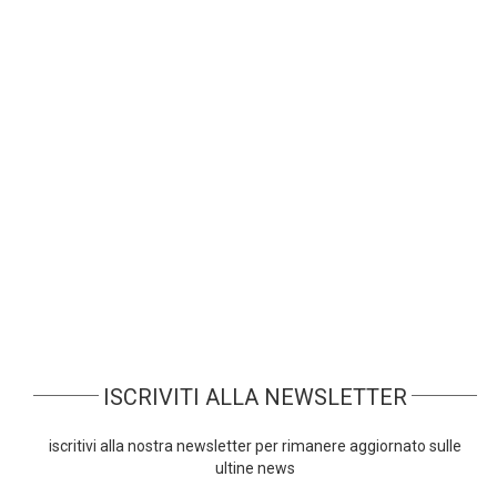
Prima di vedere come scegliere un ERP,
occupiamoci dei motivi per i quali una
piccola e media azienda dovrebbe dotarsi di
questo tipo di software – nel caso in cui non
l’abbia già fatto.
11-03-2018
Agli Italia Travel Awards nella categoria
"Software house per il turismo preferita" ha
vinto Zucchetti, grazie alla piattaforma gestionale eAgency, la
suite completa per agenzie di viaggi e tour operator
ISCRIVITI ALLA NEWSLETTER
iscritivi alla nostra newsletter per rimanere aggiornato sulle
ultine news