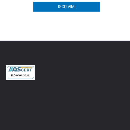
CONTATTI
Via dei Ceramisti, 38 - 50055 Lastra a Signa (FI)
Italia - Tel. +39
055 7870801
Fax. +39 055 7331760
RICHIEDI INFORMAZIONI
marketing@zucchettisystema.it
INFO POLITICA QUALITÁ