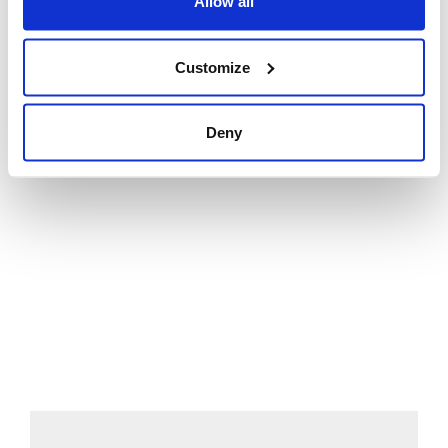
Allow all
Infatti, ormai lo sviluppo e il benessere delle persone sono
riconosciuti anche da piccole e medie imprese come fattori
vitali per non compromettere il
business
a causa della
Customize
mancata crescita delle competenze delle proprie persone,
con il rischio sia di non trattenere le risorse chiave sia di veder
diminuire la propria produttività non avendo persone
Deny
ingaggiate.
Vuoi sapere di più su come cambia il ruolo dell’HR nelle
aziende?
Scarica gratuitamente il Report Osservatorio
Zucchetti HR 2024