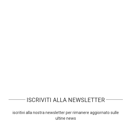
Scopri le funzionalità dell'App ZConnect:
Cos'è ZConnect e come funziona, Workflow,
Trasferte e Note Spese, Gestione Flotta
Aziendale, Timesheet.
Agli Italia Travel Awards nella categoria
"Software house per il turismo preferita" ha
vinto Zucchetti, grazie alla piattaforma gestionale eAgency, la
suite completa per agenzie di viaggi e tour operator
ISCRIVITI ALLA NEWSLETTER
iscritivi alla nostra newsletter per rimanere aggiornato sulle
ultine news