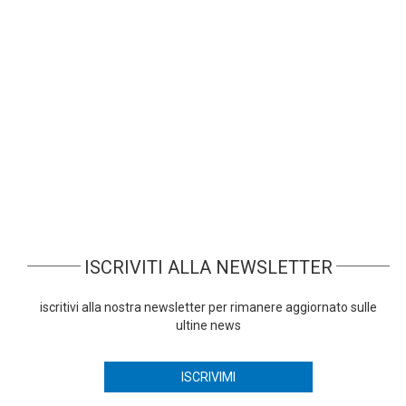
passato sulle soluzioni Zucchetti. Registrati
per guardarle gratuitamente.
Agli Italia Travel Awards nella categoria
"Software house per il turismo preferita" ha
vinto Zucchetti, grazie alla piattaforma gestionale eAgency, la
suite completa per agenzie di viaggi e tour operator
ISCRIVITI ALLA NEWSLETTER
iscritivi alla nostra newsletter per rimanere aggiornato sulle
ultine news