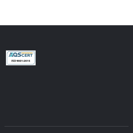
CONTATTI
Via dei Ceramisti, 38 - 50055 Lastra a Signa (FI)
Italia - Tel. +39
055 7870801
Fax. +39 055 7331760
RICHIEDI INFORMAZIONI
marketing@zucchettisystema.it
INFO POLITICA QUALITÁ