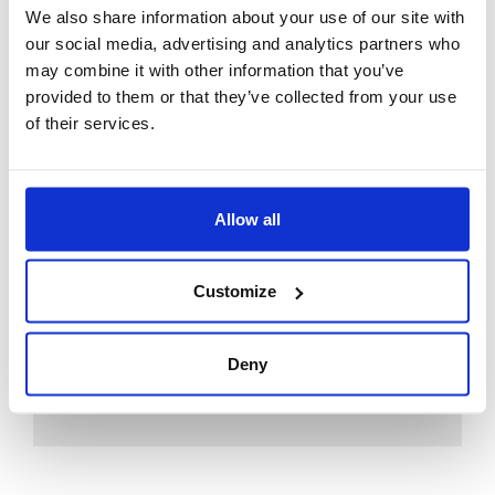
Avere un applicativo per la gestione HR consente dunque di
We also share information about your use of our site with
ridurre notevolmente i margini di errore e di tempistiche,
our social media, advertising and analytics partners who
automatizzando i processi di rilevazione, controllo e gestione
may combine it with other information that you’ve
dei dati di presenza del personale.
provided to them or that they’ve collected from your use
I software HR Zucchetti sono applicativi completi, progettati e
of their services.
aggiornati per creare una versione sempre migliore per il
cliente.
Con il software di gestione presenze Zucchetti, le aziende
possono gestire in modo ottimale le loro risorse umane e
Allow all
aumentare la loro efficienza aziendale.
Customize
SCOPRI LE SOLUZIONE HR ZUCCHETTI
Deny