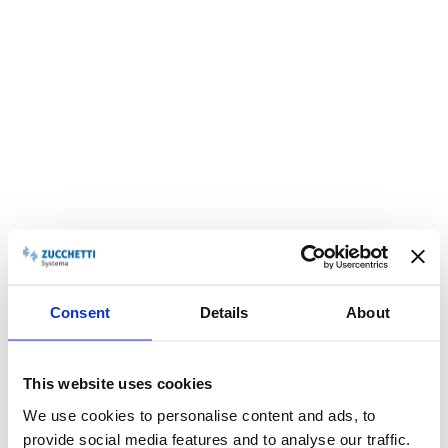
- Gestione di modelli di orario e dati comportamentali del
personale, secondo le tipologie di contratti.
Accessibilità
: le informazioni sulle presenze sono
disponibili in tempo reale e accessibili da qualsiasi
luogo, rendendo più semplice la gestione delle
presenze anche per chi è in viaggio. Il software
presenze Zucchetti permette:
- Segnalazione delle anomalie, vincolanti e warning;
- Gestione delle storicizzazioni dei dati di
presenza/assenza e dei dati anagrafici;
- Reportistica nei formati più diffusi e stampa del
cartellino/foglio presenze, secondo le norme vigenti.
Reportistica
: il software offre una vasta gamma di
report e analisi sulle presenze, permettendo
Consent
Details
About
l’ottimizzazione dei costi del personale e una visione
completa sull’ andamento dell’azienda.
This website uses cookies
Integrazione
: il software è perfettamente integrato
con altri sistemi aziendali, come ad esempio i sistemi di
We use cookies to personalise content and ads, to
pagamento.
provide social media features and to analyse our traffic.